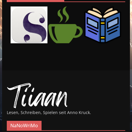
Lesen, Schreiben, Spielen seit Anno Kruck.
NaNoWriMo