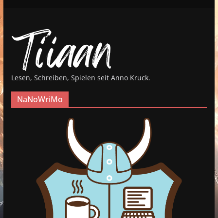
Lesen, Schreiben, Spielen seit Anno Kruck.
NaNoWriMo